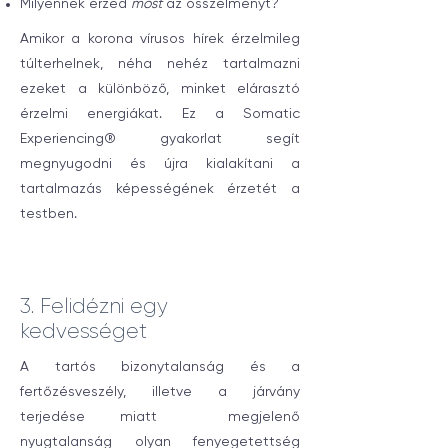
Milyennek érzed
most
az összélményt?
Amikor a korona vírusos hírek érzelmileg
túlterhelnek, néha nehéz tartalmazni
ezeket a különböző, minket elárasztó
érzelmi energiákat. Ez a Somatic
Experiencing® gyakorlat segít
megnyugodni és újra kialakítani a
tartalmazás képességének érzetét a
testben.
3. Felidézni egy
kedvességet
A tartós bizonytalanság és a
fertőzésveszély, illetve a járvány
terjedése miatt megjelenő
nyugtalanság olyan fenyegetettség