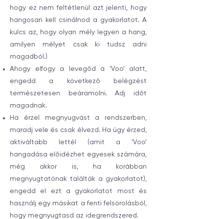
hogy ez nem feltétlenül azt jelenti, hogy
hangosan kell csinálnod a gyakorlatot. A
kulcs az, hogy olyan mély legyen a hang,
amilyen mélyet csak ki tudsz adni
magadból.)
Ahogy elfogy a levegőd a ‘Voo’ alatt,
engedd a következő belégzést
természetesen beáramolni. Adj időt
magadnak.
Ha érzel megnyugvást a rendszerben,
maradj vele és csak élvezd. Ha úgy érzed,
aktiváltabb lettél (amit a ‘Voo’
hangadása előidézhet egyesek számára,
még akkor is, ha korábban
megnyugtatónak találták a gyakorlatot),
engedd el ezt a gyakorlatot most és
használj egy másikat a fenti felsorolásból,
hogy megnyugtasd az idegrendszered.