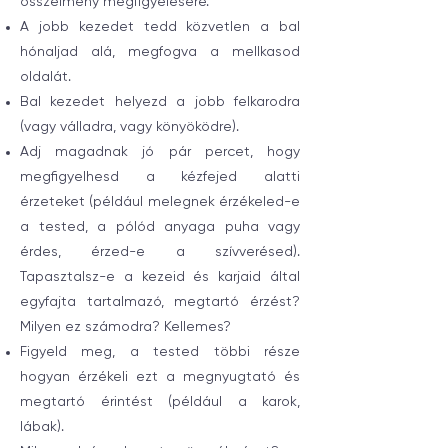
összélmény megfigyelésére.
A jobb kezedet tedd közvetlen a bal
hónaljad alá, megfogva a mellkasod
oldalát.
Bal kezedet helyezd a jobb felkarodra
(vagy válladra, vagy könyöködre).
Adj magadnak jó pár percet, hogy
megfigyelhesd a kézfejed alatti
érzeteket (például melegnek érzékeled-e
a tested, a pólód anyaga puha vagy
érdes, érzed-e a szívverésed).
Tapasztalsz-e a kezeid és karjaid által
egyfajta tartalmazó, megtartó érzést?
Milyen ez számodra? Kellemes?
Figyeld meg, a tested többi része
hogyan érzékeli ezt a megnyugtató és
megtartó érintést (például a karok,
lábak).