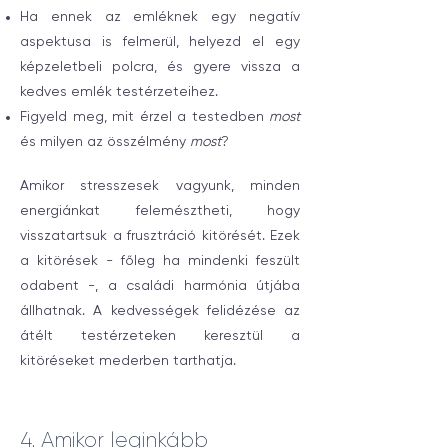
Ha ennek az emléknek egy negatív
aspektusa is felmerül, helyezd el egy
képzeletbeli polcra, és gyere vissza a
kedves emlék testérzeteihez.
Figyeld meg, mit érzel a testedben
most
és milyen az összélmény
most
?
Amikor stresszesek vagyunk, minden
energiánkat felemésztheti, hogy
visszatartsuk a frusztráció kitörését. Ezek
a kitörések - főleg ha mindenki feszült
odabent -, a családi harmónia útjába
állhatnak. A kedvességek felidézése az
átélt testérzeteken keresztül a
kitöréseket mederben tarthatja.
4. Amikor leginkább