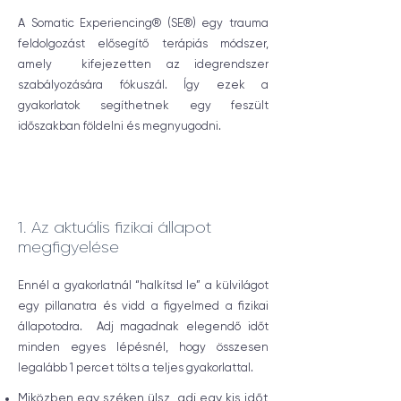
A Somatic Experiencing® (SE®) egy trauma
feldolgozást elősegítő terápiás módszer,
amely kifejezetten az idegrendszer
szabályozására fókuszál. Így ezek a
gyakorlatok segíthetnek egy feszült
időszakban földelni és megnyugodni.
1. Az aktuális fizikai állapot
megfigyelése
Ennél a gyakorlatnál “halkítsd le” a külvilágot
egy pillanatra és vidd a figyelmed a fizikai
állapotodra. Adj magadnak elegendő időt
minden egyes lépésnél, hogy összesen
legalább 1 percet tölts a teljes gyakorlattal.
Miközben egy széken ülsz, adj egy kis időt