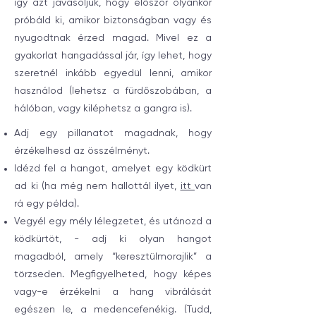
így azt javasoljuk, hogy először olyankor
próbáld ki, amikor biztonságban vagy és
nyugodtnak érzed magad. Mivel ez a
gyakorlat hangadással jár, így lehet, hogy
szeretnél inkább egyedül lenni, amikor
használod (lehetsz a fürdőszobában, a
hálóban, vagy kiléphetsz a gangra is).
Adj egy pillanatot magadnak, hogy
érzékelhesd az összélményt.
Idézd fel a hangot, amelyet egy ködkürt
ad ki (ha még nem hallottál ilyet,
itt
van
rá egy példa).
Vegyél egy mély lélegzetet, és utánozd a
ködkürtöt, - adj ki olyan hangot
magadból, amely “keresztülmorajlik” a
törzseden. Megfigyelheted, hogy képes
vagy-e érzékelni a hang vibrálását
egészen le, a medencefenékig. (Tudd,