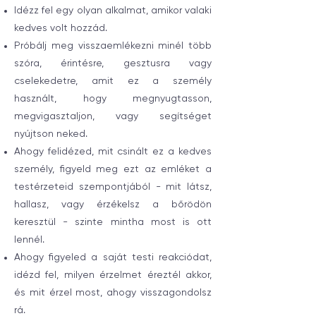
Idézz fel egy olyan alkalmat, amikor valaki
kedves volt hozzád.
Próbálj meg visszaemlékezni minél több
szóra, érintésre, gesztusra vagy
cselekedetre, amit ez a személy
használt, hogy megnyugtasson,
megvigasztaljon, vagy segítséget
nyújtson neked.
Ahogy felidézed, mit csinált ez a kedves
személy, figyeld meg ezt az emléket a
testérzeteid szempontjából - mit látsz,
hallasz, vagy érzékelsz a bőrödön
keresztül - szinte mintha most is ott
lennél.
Ahogy figyeled a saját testi reakciódat,
idézd fel, milyen érzelmet éreztél akkor,
és mit érzel most, ahogy visszagondolsz
rá.