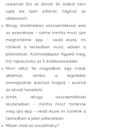
szeretnél (ha az elmúlt 24 órából nem
ugrik be ilyen pillanat, tágítsd az
időkeretet).
Ahogy részleteiben visszaemlékszel erre
az eseményre - szinte mintha most újra
megtörténne épp - vedd észre, mi
történik a testedben most, ebben a
pillanatban. Különösképpen figyeld meg,
mit tapasztalsz az 5 érzékszerveddel.
Most idézz fel magadban egy másik
alkalmat, amikor a leginkább
önmagadnak érezted magad - ezúttal
az elmúlt hetekből.
Ismét, ahogy visszaemlékszel
részleteiben - mintha most történne
meg újra épp - vedd észre mi történik a
testedben a jelen pillanatban.
Milyen
most
az összélmény?