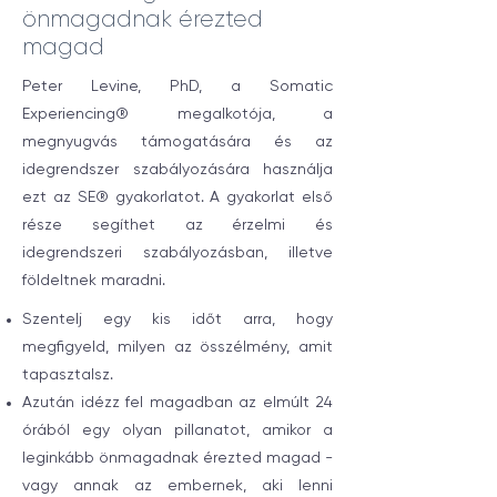
önmagadnak érezted
magad
Peter Levine, PhD, a Somatic
Experiencing® megalkotója, a
megnyugvás támogatására és az
idegrendszer szabályozására használja
ezt az SE® gyakorlatot. A gyakorlat első
része segíthet az érzelmi és
idegrendszeri szabályozásban, illetve
földeltnek maradni.
Szentelj egy kis időt arra, hogy
megfigyeld, milyen az összélmény, amit
tapasztalsz.
Azután idézz fel magadban az elmúlt 24
órából egy olyan pillanatot, amikor a
leginkább önmagadnak érezted magad -
vagy annak az embernek, aki lenni