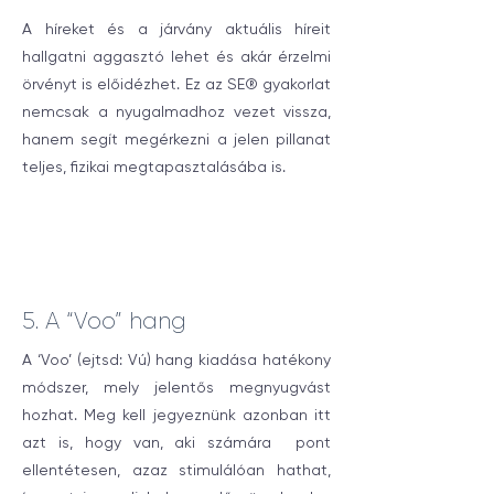
A híreket és a járvány aktuális híreit
hallgatni aggasztó lehet és akár érzelmi
örvényt is előidézhet. Ez az SE® gyakorlat
nemcsak a nyugalmadhoz vezet vissza,
hanem segít megérkezni a jelen pillanat
teljes, fizikai megtapasztalásába is.
5. A “Voo” hang
A ‘Voo’ (ejtsd: Vú) hang kiadása hatékony
módszer, mely jelentős megnyugvást
hozhat. Meg kell jegyeznünk azonban itt
azt is, hogy van, aki számára pont
ellentétesen, azaz stimulálóan hathat,