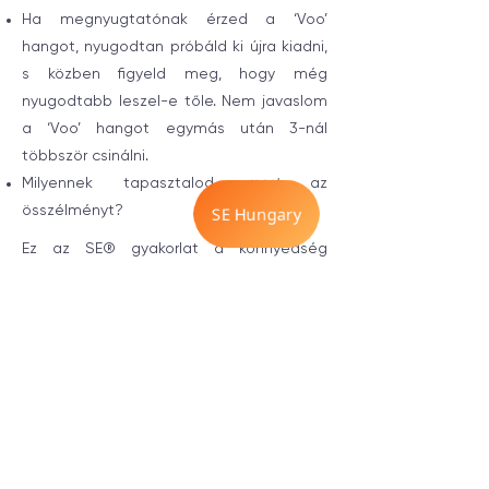
Ha megnyugtatónak érzed a ‘Voo’
hangot, nyugodtan próbáld ki újra kiadni,
s közben figyeld meg, hogy még
nyugodtabb leszel-e tőle. Nem javaslom
a ‘Voo’ hangot egymás után 3-nál
többször csinálni.
Milyennek tapasztalod
most
az
összélményt?
Ez az SE® gyakorlat a könnyedség
érzetét tudja visszaállítani, legfőképpen
a tested magjában, a középpontjában.
Ez részben annak köszönhető, hogy
gyengéden vibráltatja - rezegteti a
szerveket és az izmokat és ez az
ellazulásukhoz vezet. A fizikai ellazulás
segíthet földeltnek maradni a
bizonytalan időkben.