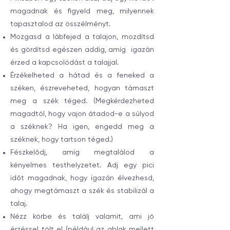
magadnak és figyeld meg, milyennek
tapasztalod az összélményt.
Mozgasd a lábfejed a talajon, mozdítsd
és gördítsd egészen addig, amíg igazán
érzed a kapcsolódást a talajjal.
Érzékelheted a hátad és a feneked a
széken, észreveheted, hogyan támaszt
meg a szék téged. (Megkérdezheted
magadtól, hogy vajon átadod-e a súlyod
a széknek? Ha igen, engedd meg a
széknek, hogy tartson téged.)
Fészkelődj, amíg megtalálod a
kényelmes testhelyzetet. Adj egy pici
időt magadnak, hogy igazán élvezhesd,
ahogy megtámaszt a szék és stabilizál a
talaj.
Nézz körbe és találj valamit, ami jó
érzéssel tölt el (például az ablak mellett