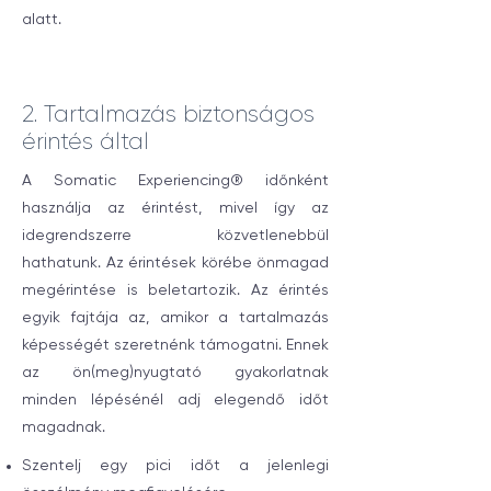
alatt.
2. Tartalmazás biztonságos
érintés által
A Somatic Experiencing® időnként
használja az érintést, mivel így az
idegrendszerre közvetlenebbül
hathatunk. Az érintések körébe önmagad
megérintése is beletartozik. Az érintés
egyik fajtája az, amikor a tartalmazás
képességét szeretnénk támogatni. Ennek
az ön(meg)nyugtató gyakorlatnak
minden lépésénél adj elegendő időt
magadnak.
Szentelj egy pici időt a jelenlegi