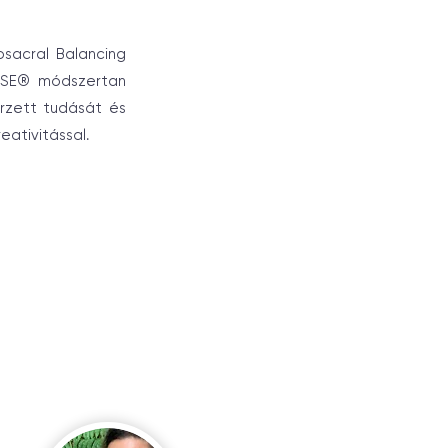
osacral Balancing
z SE® módszertan
erzett tudását és
eativitással.