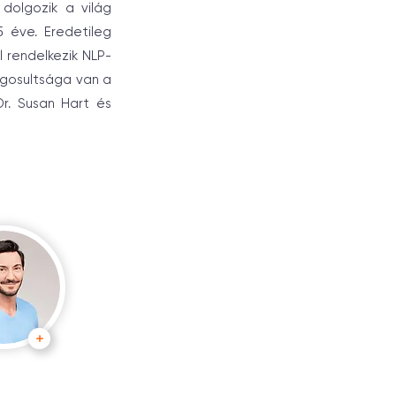
 dolgozik a világ
5 éve. Eredetileg
l rendelkezik NLP-
jogosultsága van a
Dr. Susan Hart és