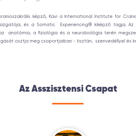
anioszakrális képző, Kavi a International Institute for Crani
gazgatója, és a Somatic Experiencing® kiképző tagja. A
az anatómia, a fiziológia és a neurobiológia terén megsz
ngását osztja meg csoportjaiban - tisztán, szenvedéllyel és kr
Az Asszisztensi Csapat