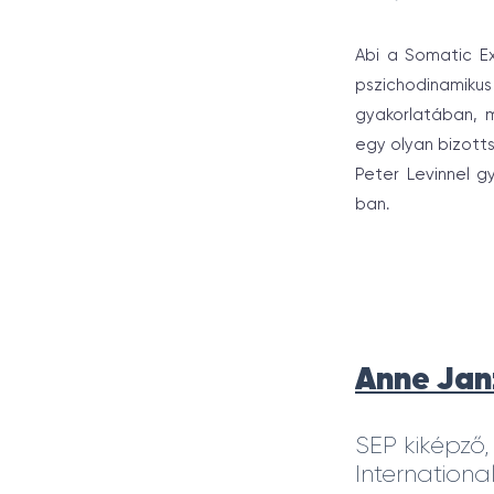
Abi a Somatic Ex
pszichodinamikus
gyakorlatában, m
egy olyan bizotts
Peter Levinnel g
ban.
Anne Jan
SEP kiképző,
Internationa