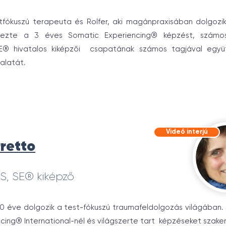
fókuszú terapeuta és Rolfer, aki magánpraxisában dolgozik
ezte a 3 éves Somatic Experiencing® képzést, számo
SE® hivatalos kiképzői csapatának számos tagjával együ
alatát.
Videó interjú
rretto
S, SE® kiképző
 20 éve dolgozik a test-fókuszú traumafeldolgozás világában. 
cing® International-nél és világszerte tart képzéseket szak