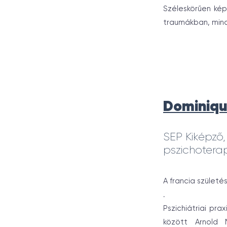
Széleskörűen képz
traumákban, mind
Dominiqu
SEP Kiképző,
pszichotera
A francia szület
.
Pszichiátriai pr
között Arnold M