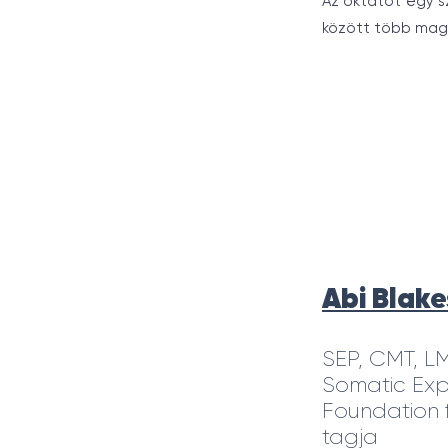
Az oktatót egy s
között több magy
Abi Blake
SEP, CMT, LM
Somatic Exp
Foundation 
tagja