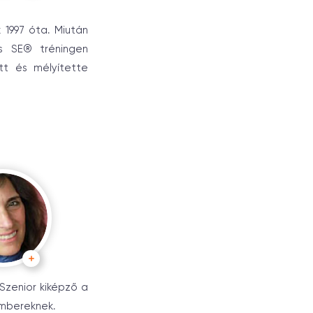
 1997 óta. Miután
s SE® tréningen
tt és mélyítette
Szenior kiképző a
embereknek.