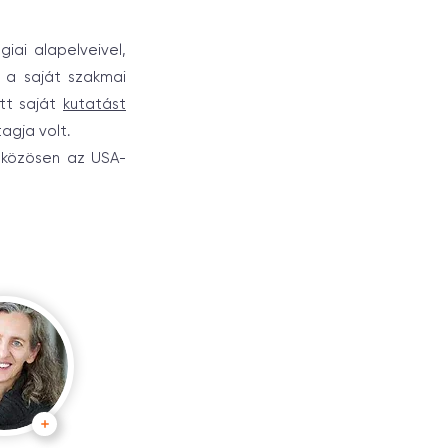
iai alapelveivel,
d a saját szakmai
ett saját
kutatást
agja volt.
k közösen az USA-