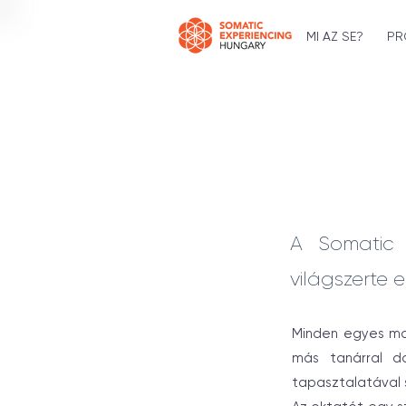
MI AZ SE?
PR
A Somatic 
világszerte 
Minden egyes mod
más tanárral do
tapasztalatával 