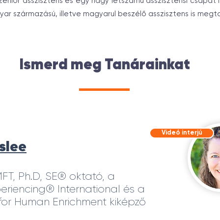
zenior asszisztens és egy nagy létszámú asszisztensi csapat i
ar származású, illetve magyarul beszélő asszisztens is megta
Ismerd meg Tanárainkat
Videó interjú
slee
FT, Ph.D, SE® oktató, a
eriencing® International és a
for Human Enrichment kiképző