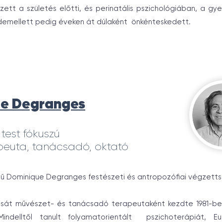
ett a születés előtti, és perinatális pszichológiában, a gye
emellett pedig éveken át dúlaként önkénteskedett.
e Degranges
 test fókuszú
peuta, tanácsadó, oktató
ésű Dominique Degranges festészeti és antropozófiai végzetts
axisát művészet- és tanácsadó terapeutaként kezdte 1981-be
indelltől tanult folyamatorientált pszichoterápiát, E