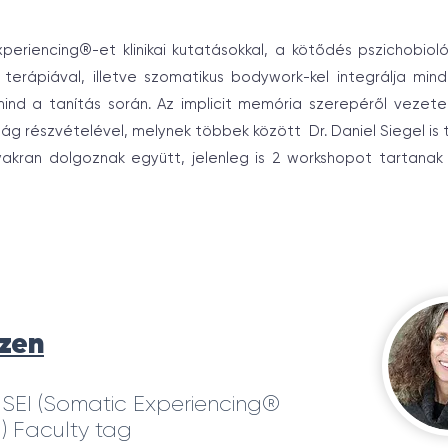
periencing®-et klinikai kutatásokkal, a kötődés pszichobiológ
 terápiával, illetve szomatikus bodywork-kel integrálja min
ind a tanítás során. Az implicit memória szerepéről vezet
ág részvételével, melynek többek között Dr. Daniel Siegel is t
yakran dolgoznak együtt, jelenleg is 2 workshopot tartana
zen
 SEI (Somatic Experiencing®
l) Faculty tag