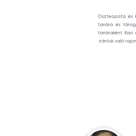
Oszteopata és kr
tanára és társi
tanáraként Kavi 
irántuk való rajo