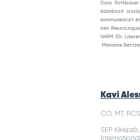
Doris Rothbauer 
különböző ország
kommunikációt és 
ben (NeuroLinguist
NARM (Dr. Lawren
Marianne Bentze
Kavi Ale
CO, MT, RCS
SEP Kiképző,
Internationa