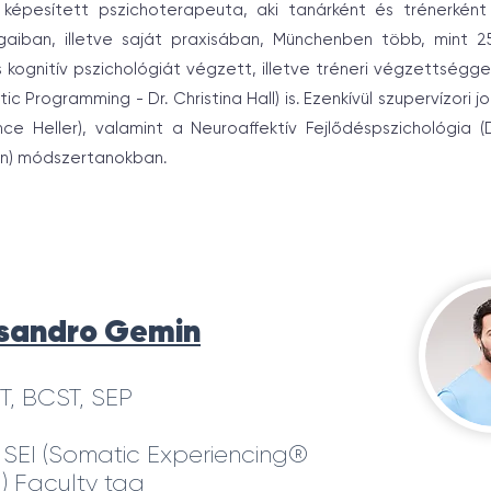
képesített pszichoterapeuta, aki tanárként és trénerként
aiban, illetve saját praxisában, Münchenben több, mint 2
kognitív pszichológiát végzett, illetve tréneri végzettségge
ic Programming - Dr. Christina Hall) is. Ezenkívül szupervízori 
ce Heller), valamint a Neuroaffektív Fejlődéspszichológia (
n) módszertanokban.
ssandro Gemin
T, BCST, SEP
 SEI (Somatic Experiencing®
l) Faculty tag