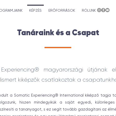
OGRAMJAINK
KÉPZÉS
ERŐFORRÁSOK
RÓLUNK
Tanáraink és a Csapat
Experiencing® magyarországi útjának el
elismert kiképzők csatlakoztak a csapatunkh
ult a Somatic Experiencing® International kiképző tagja t
lgozunk, hiszen mindegyikük a saját egyedi, különleges
színesíti a tananyagot, s ez segít tovább gazdagítani az élm