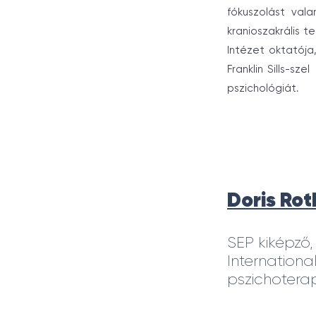
fókuszolást vala
kranioszakrális t
Intézet oktatója
Franklin Sills-sz
pszichológiát.
Doris Ro
SEP kiképző,
Internationa
pszichotera