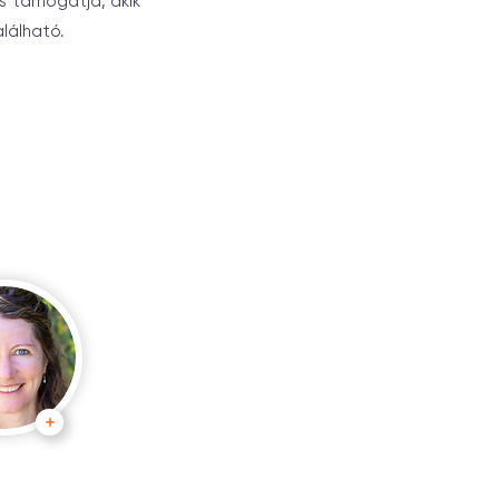
s támogatja, akik
lálható.