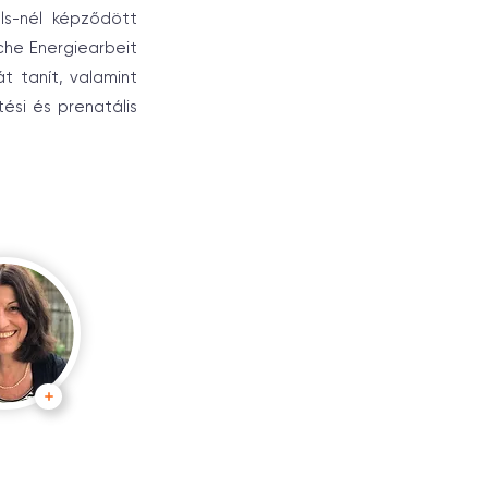
lls-nél képződött
iche Energiearbeit
t tanít, valamint
tési és prenatális