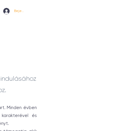
Bejelentkezem
indulásához
oz.
art. Minden évben
 karakterével és
ényt.