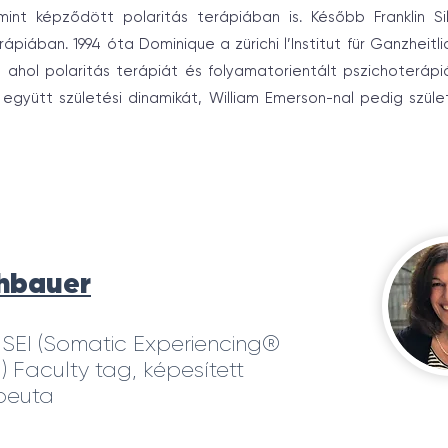
mint képződött polaritás terápiában is. Később Franklin Si
erápiában. 1994 óta Dominique a zürichi l’Institut für Ganzheitl
, ahol polaritás terápiát és folyamatorientált pszichoterápiá
el együtt születési dinamikát, William Emerson-nal pedig szüle
thbauer
 SEI (Somatic Experiencing®
l) Faculty tag, képesített
peuta