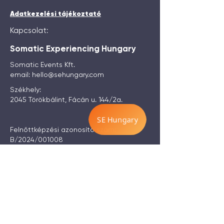
Adatkezelési tájékoztató
Kapcsolat:
Somatic Experiencing Hungary
Somatic Events Kft.
email:
hello@sehungary.com
Székhely:
2045 Törökbálint, Fácán u. 144/2a.
Felnőttképzési azonosító szám:
B/2024/001008
© Minden jog fenntartva
Somatic Experiencing Hungary
Értesülj elsők között
Közelgő eseményeinkről
és friss híreinkről küldünk