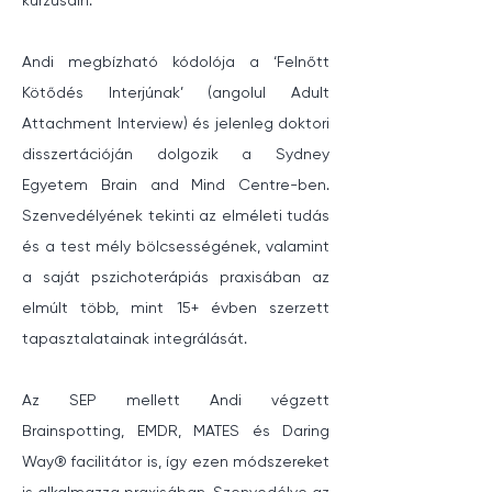
kurzusain.
Andi megbízható kódolója a ‘Felnőtt 
Kötődés Interjúnak’ (angolul Adult 
Attachment Interview) és jelenleg doktori 
disszertációján dolgozik a Sydney 
Egyetem Brain and Mind Centre-ben. 
Szenvedélyének tekinti az elméleti tudás 
és a test mély bölcsességének, valamint 
a saját pszichoterápiás praxisában az 
elmúlt több, mint 15+ évben szerzett 
tapasztalatainak integrálását.
Az SEP mellett Andi végzett 
Brainspotting, EMDR, MATES és Daring 
Way® facilitátor is, így ezen módszereket 