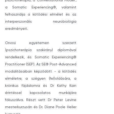
pszichoterápia, a ‘Conversational Model’, 
a Somatic Experiencing®, valamint 
felhasználja a kötődési elmélet és az 
interperszonális neurobiológia 
eredményeit.
Orvosi egyetemen szerzett 
(pszichoterápia szakirány) diplomával 
rendelkezik, és Somatic Experiencing® 
Practitioner (SEP). Az SE® Post-Advanced 
modalitásaiban képződött - a kötődés 
elméletre, a szégyen (fel)oldására, a 
krónikus fájdalomra és Dr Kathy Kain 
érintéssel kapcsolatos munkájára 
fókuszálva. Részt vett Dr Peter Levine 
mesterkurzusán és Dr. Diane Poole Heller 