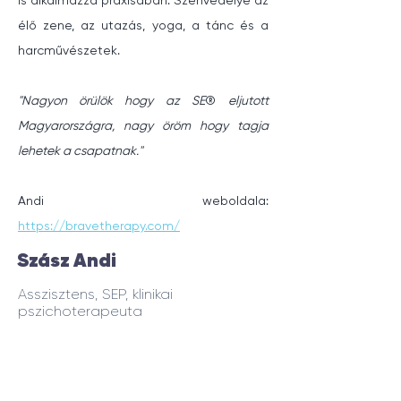
is alkalmazza praxisában. Szenvedélye az 
élő zene, az utazás, yoga, a tánc és a 
harcművészetek.
"Nagyon örülök hogy az SE
® 
eljutott 
Magyarországra, nagy öröm hogy tagja 
lehetek a csapatnak."
Andi weboldala: 
https://bravetherapy.com/
Szász Andi
Asszisztens, SEP, klinikai
pszichoterapeuta