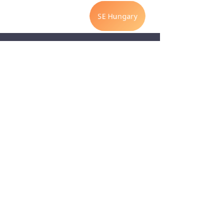
Adatkezelési tájékoztató
Kapcsolat:
Somatic Experiencing Hungary
Somatic Events Kft.
email:
hello@sehungary.com
Székhely:
2045 Törökbálint, Fácán u. 144/2a.
Felnőttképzési azonosító szám:
B/2024/001008
© Minden jog fenntartva
Somatic Experiencing Hungary