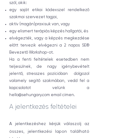
szól, akik:
egy saját etikai kódexszel rendelkező
szakmai szervezet tagjai,
aktív (magán)praxisuk van, vagy
egy elismert terápiás képzés hallgatói, és
elvégezték, vagy a képzés megkezdése
előtt tervezik elvégezni a 2 napos SE®
Bevezető Workshop-ot.
Ha a fenti feltételek esetedben nem
teljesülnek, de nagy igénybevételt
jelentő, stresszes pozícióban dolgozol
valamely segítő szakmában, vedd fel a
kapcsolatot velünk a
hello@sehungary.com
email címen.
A jelentkezés feltételei
A jelentkezéshez kérjük válaszolj az
összes, jelentkezési lapon található