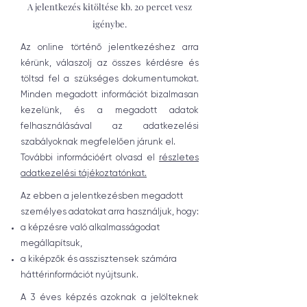
A jelentkezés kitöltése kb. 20 percet vesz
igénybe.
Az online történő jelentkezéshez arra
kérünk, válaszolj az összes kérdésre és
töltsd fel a szükséges dokumentumokat.
Minden megadott információt bizalmasan
kezelünk, és a megadott adatok
felhasználásával az adatkezelési
szabályoknak megfelelően járunk el.
További információért olvasd el
részletes
adatkezelési tájékoztatónkat.
Az ebben a jelentkezésben megadott
személyes adatokat arra használjuk, hogy:
a képzésre való alkalmasságodat
megállapítsuk,
a kiképzők és asszisztensek számára
háttérinformációt nyújtsunk.
A 3 éves képzés azoknak a jelölteknek