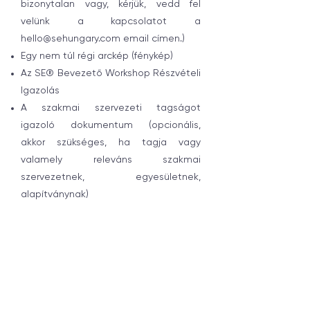
bizonytalan vagy, kérjük, vedd fel
velünk a kapcsolatot a
hello@sehungary.com
email címen.)
Egy nem túl régi arckép (fénykép)
Az SE® Bevezető Workshop Részvételi
Igazolás
A szakmai szervezeti tagságot
igazoló dokumentum (opcionális,
akkor szükséges, ha tagja vagy
valamely releváns szakmai
szervezetnek, egyesületnek,
alapítványnak)