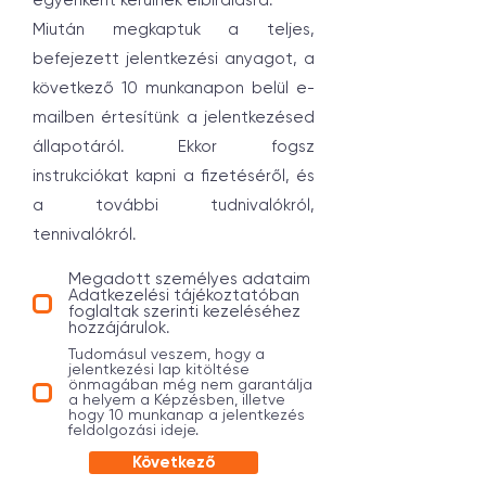
egyenként kerülnek elbírálásra.
Miután megkaptuk a teljes,
befejezett jelentkezési anyagot, a
következő 10 munkanapon belül e-
mailben értesítünk a jelentkezésed
állapotáról. Ekkor fogsz
instrukciókat kapni a fizetéséről, és
a további tudnivalókról,
tennivalókról.
Megadott személyes adataim
Adatkezelési tájékoztatóban
foglaltak szerinti kezeléséhez
hozzájárulok.
Tudomásul veszem, hogy a
jelentkezési lap kitöltése
önmagában még nem garantálja
a helyem a Képzésben, illetve
hogy 10 munkanap a jelentkezés
feldolgozási ideje.
Következő