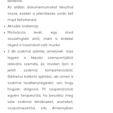
kérdésre.
Az alábbi dokumentumokat készítsd
össze, ezeket a jelentkezés során kell
majd feltöltened.
Aktuális önéletrajz
Motivációs levél, egy rövid
összefoglaló arról, miért is érdekel
téged a traumával való munka
2 db szakmai ajánlás, amelynek írója
legyen a képzés szempontjából
releváns személy, és röviden írjon a
jelölt szakmai kompetenciáiról.
(Kérhetsz bárkitől ajánlást, aki ismeri a
szakmai tevékenységedet, azt, hogy
hogyan dolgozol. Pl: szupervízorod;
egyéni terapeutád, ha beszélsz meg
vele szakmai kérdéseket, eseteket;
csoportvezetőd, stb. Amennyiben