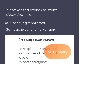
Felnőttképzési azonosító szám:
B/2024/001008
© Minden jog fenntartva
Somatic Experiencing Hungary
Értesülj elsők között
Közelgő eseményeinkről
és friss híreinkről küldünk
levelet.
Mi sem szeretjük a
levéláradatot!
Elolvastam és