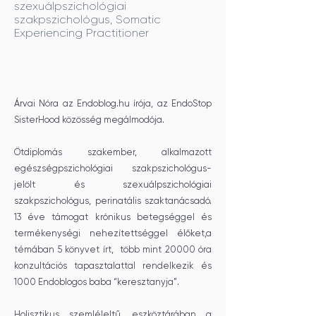
szexuálpszichológiai
szakpszichológus, Somatic
Experiencing Practitioner
Árvai Nóra az Endoblog.hu írója, az EndoStop
SisterHood közösség megálmodója.
Ötdiplomás szakember, alkalmazott
egészségpszichológiai szakpszichológus-
jelölt és szexuálpszichológiai
szakpszichológus, perinatális szaktanácsadó.
13 éve támogat krónikus betegséggel és
termékenységi nehezítettséggel élőket,a
témában 5 könyvet írt, több mint 20000 óra
konzultációs tapasztalattal rendelkezik és
1000 Endoblogos baba “keresztanyja”.
Holisztikus szemléleltű, eszköztárában a