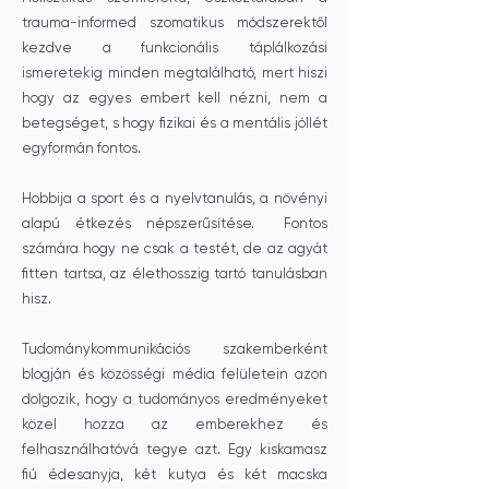
trauma-informed szomatikus módszerektől
kezdve a funkcionális táplálkozási
ismeretekig minden megtalálható, mert hiszi
hogy az egyes embert kell nézni, nem a
betegséget, s hogy fizikai és a mentális jóllét
egyformán fontos.
Hobbija a sport és a nyelvtanulás, a növényi
alapú étkezés népszerűsítése. Fontos
számára hogy ne csak a testét, de az agyát
fitten tartsa, az élethosszig tartó tanulásban
hisz.
Tudománykommunikációs szakemberként
blogján és közösségi média felületein azon
dolgozik, hogy a tudományos eredményeket
közel hozza az emberekhez és
felhasználhatóvá tegye azt. Egy kiskamasz
fiú édesanyja, két kutya és két macska