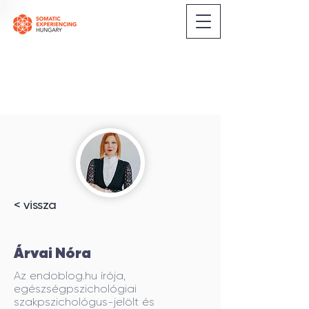
< vissza
Árvai Nóra
Az endoblog.hu írója,
egészségpszichológiai
szakpszichológus-jelölt és