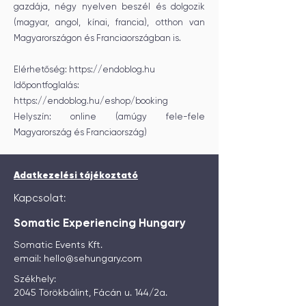
gazdája, négy nyelven beszél és dolgozik
(magyar, angol, kínai, francia), otthon van
Magyarországon és Franciaországban is.
Elérhetőség:
https://endoblog.hu
Időpontfoglalás:
https://endoblog.hu/eshop/booking
Helyszín: online (amúgy fele-fele
Magyarország és Franciaország)
Adatkezelési tájékoztató
Kapcsolat:
Somatic Experiencing Hungary
Somatic Events Kft.
email:
hello@sehungary.com
Székhely:
2045 Törökbálint, Fácán u. 144/2a.